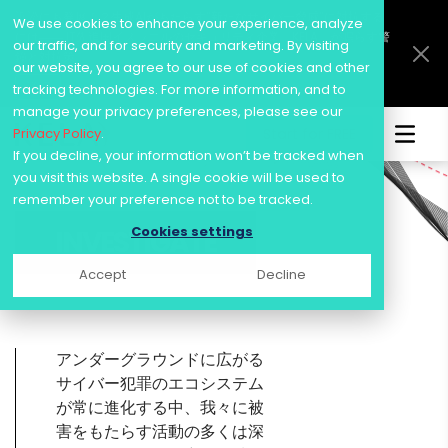
訴訟にも発展！？生成AIがもたらす“新たなサイバー脅威”に対抗する
We use cookies to enhance your experience, analyze
には―― IT先進国イスラエルのセキュリティ企業「KELA」が鳴らす警
our traffic, and for security and marketing. By visiting
鐘と対抗策
our website, you agree to our use of cookies and other
詳細
tracking technologies. For more information, and to
manage your privacy preferences, please see our
Privacy Policy
.
Start for FREE
Skip
If you decline, your information won’t be tracked when
to
you visit this website. A single cookie will be used to
content
remember your preference not to be tracked.
Cookies settings
INVESTIGATE
Accept
Decline
アンダーグラウンドに広がる
サイバー犯罪のエコシステム
が常に進化する中、我々に被
害をもたらす活動の多くは深