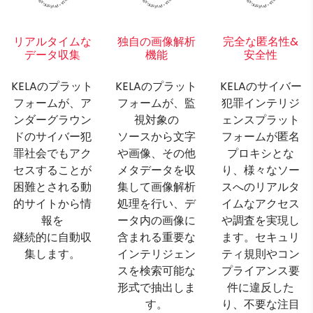
リアルタイムな
独自の画像解析
完全な匿名性&
データ収集
機能
安全性
KELAのプラット
KELAのプラット
KELAのサイバー
フォームが、ア
フォームが、監
犯罪インテリジ
ンダーグラウン
視対象の
ェンスプラット
ドのサイバー犯
ソースから文字
フォームが匿名
罪社会でもアク
や画像、その他
プロキシとな
セスすることが
メタデータを収
り、様々なソー
困難とされる動
集して画像解析
スへのリアルタ
的サイトから情
処理を行い、デ
イムなアクセス
報を
ータ内の画像に
や調査を実現し
継続的に自動収
含まれる重要な
ます。セキュリ
集します。
インテリジェン
ティ規則やコン
スを検索可能な
プライアンス要
形式で抽出しま
件に違反した
す。
り、不要な注目