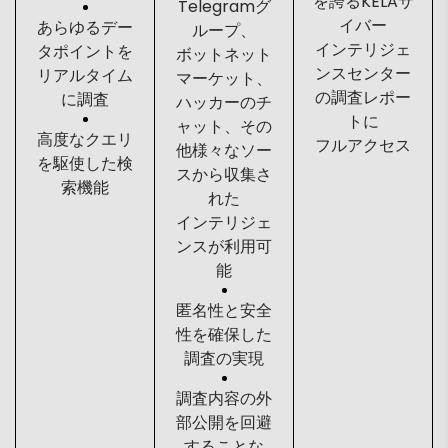
を誇るKELAサ
Telegramグ
イバー
あらゆるデー
ループ、
インテリジェ
タポイントを
ボットネット
ンスセンター
リアルタイム
マーケット、
の調査レポー
に調査
ハッカーのチ
トに
ャット、その
高度なクエリ
フルアクセス
他様々なソー
を駆使した検
スから収集さ
索機能
れた
インテリジェ
ンスが利用可
能
匿名性と安全
性を確保した
調査の実現
調査内容の外
部公開を回避
することな