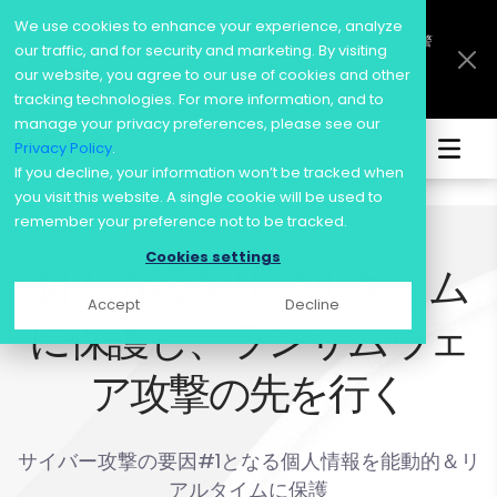
訴訟にも発展！？生成AIがもたらす“新たなサイバー脅威”に対抗する
We use cookies to enhance your experience, analyze
には―― IT先進国イスラエルのセキュリティ企業「KELA」が鳴らす警
our traffic, and for security and marketing. By visiting
鐘と対抗策
our website, you agree to our use of cookies and other
詳細
tracking technologies. For more information, and to
manage your privacy preferences, please see our
Privacy Policy
.
Start for FREE
Skip
If you decline, your information won’t be tracked when
to
you visit this website. A single cookie will be used to
content
remember your preference not to be tracked.
Cookies settings
個人情報をリアルタイム
Accept
Decline
に保護し、ランサムウェ
ア攻撃の先を行く
サイバー攻撃の要因#1となる個人情報を能動的＆リ
アルタイムに保護