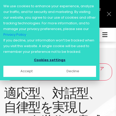
訴訟にも発展！？生成AIがもたらす“新たなサイバー脅威”に対抗する
We use cookies to enhance your experience, analyze
には―― IT先進国イスラエルのセキュリティ企業「KELA」が鳴らす警
our traffic, and for security and marketing. By visiting
鐘と対抗策
our website, you agree to our use of cookies and other
詳細
tracking technologies. For more information, and to
manage your privacy preferences, please see our
Privacy Policy
.
Start for FREE
Skip
If you decline, your information won’t be tracked when
to
you visit this website. A single cookie will be used to
content
remember your preference not to be tracked.
Cookies settings
デジタルサイバー脅威インテリジェンス（CTI）ア
Accept
Decline
ナリスト
適応型、対話型、
自律型を実現し