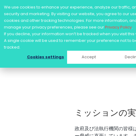
We use cookies to enhance your experience, analyze our traffic, a
訴訟にも発展！？生成AIがもたらす“新たなサイバー脅
security and marketing. By visiting our website, you agree to our us
cookies and other tracking technologies. For more information, an
ユース
manage your privacy preferences, please see our
Privacy Policy
.
Skip
If you decline, your information won’t be tracked when you visit this
to
A single cookie will be used to remember your preference not to b
content
tracked.
Cookies settings
Accept
Decli
ミッションの実
政府及び法執行機関の皆様
ー脅威に直面しています。