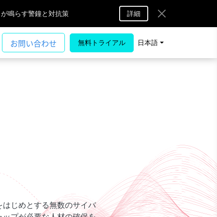
A」が鳴らす警鐘と対抗策
詳細
無料トライアル
日本語
をはじめとする無数のサイバ
ャップが必要な人材の確保を