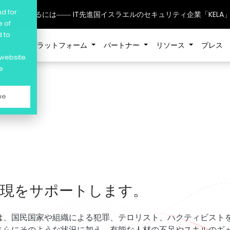
nd for
威”に対抗するには―― IT先進国イスラエルのセキュリティ企業「KEL
e of
d to
ケース
プラットフォーム
パートナー
リソース
プレス
 website.
e
ne
現をサポートします。
は、国民国家や組織による犯罪、テロリスト、ハクティビスト
さらにそのような状況に加え、有能な人材の不足やスキルのギ