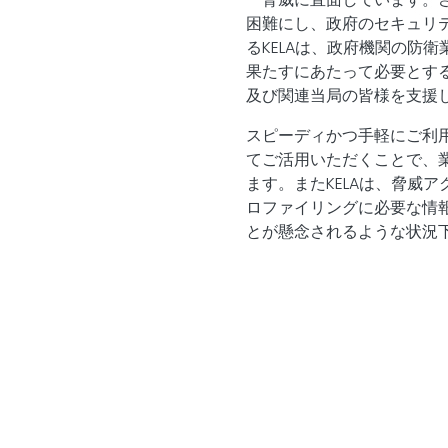
困難にし、政府のセキュリ
る
KELAは
、政府機関の防衛
果たすにあたって必要とす
及び関連当局の皆様を支援
スピーディかつ手軽にご利
てご活用いただくことで、
ます。また
KELA
は、脅威ア
ロファイリングに必要な情
とが懸念されるような状況