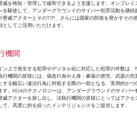
脅威を検知・管理して緩和できるよう支援します。オンプレミス
ンを駆使して、アンダーグラウンドのサイバー犯罪活動を継続
や脅威アクターとそのTTP、さらには国家の防衛を脅かすその
助としてご活用いただけます。
行機関
イン上で発生する犯罪やデジタル化に対応した犯罪の件数は、
執行機関の皆様には、偽造行為や人身・麻薬の密売、武器の売
とする幅広い違法行為に対処する際の一助となる、実用的かつ
ます。KELAのテクノロジーは、アンダーグラウンドのサイバ
脅威アクターを探し出し、法執行機関の皆様にとってはアクセ
して、高度に的を絞ったインテリジェンスをご提供します。