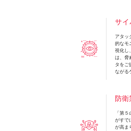
サイ
アタッ
的なモ
視化し
は、脅
タをご
ながる
防衛
「第５
がすで
が高ま