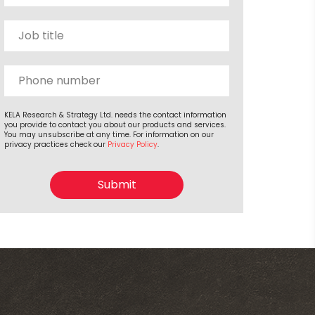
KELA Research & Strategy Ltd. needs the contact information
you provide to contact you about our products and services.
You may unsubscribe at any time. For information on our
privacy practices check our
Privacy Policy
.