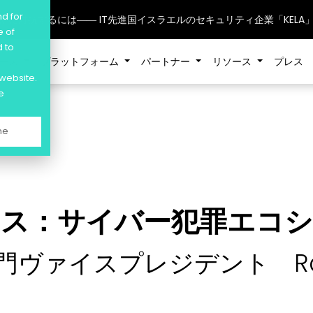
nd for
威”に対抗するには―― IT先進国イスラエルのセキュリティ企業「KEL
e of
d to
ケース
プラットフォーム
パートナー
リソース
プレス
 website.
e
ne
ラス：サイバー犯罪エコシ
部門ヴァイスプレジデント Rav