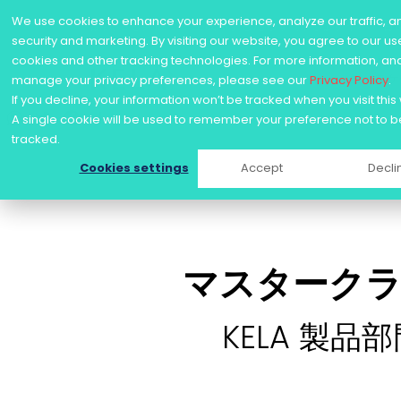
We use cookies to enhance your experience, analyze our traffic, a
訴訟にも発展！？生成AIがもたらす“新たなサイバー脅
security and marketing. By visiting our website, you agree to our us
cookies and other tracking technologies. For more information, an
ユース
manage your privacy preferences, please see our
Privacy Policy
.
Skip
If you decline, your information won’t be tracked when you visit this
to
WhatsApp
Twitter
Facebook
Share
A single cookie will be used to remember your preference not to b
content
tracked.
Cookies settings
Accept
Decli
マスターク
KELA 製品