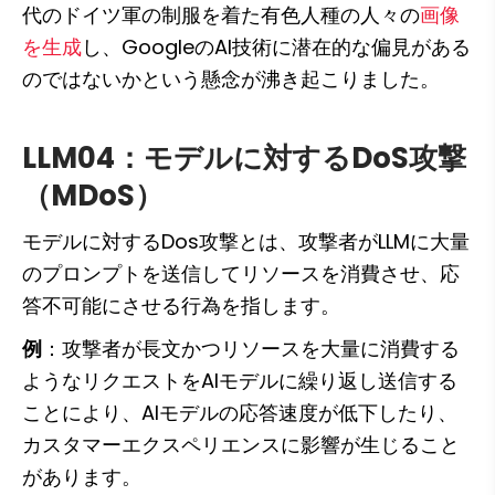
代のドイツ軍の制服を着た有色人種の人々の
画像
を生成
し、GoogleのAI技術に潜在的な偏見がある
のではないかという懸念が沸き起こりました。
LLM04：モデルに対するDoS攻撃
（MDoS）
モデルに対するDos攻撃とは、攻撃者がLLMに大量
のプロンプトを送信してリソースを消費させ、応
答不可能にさせる行為を指します。
例
：攻撃者が長文かつリソースを大量に消費する
ようなリクエストをAIモデルに繰り返し送信する
ことにより、AIモデルの応答速度が低下したり、
カスタマーエクスペリエンスに影響が生じること
があります。