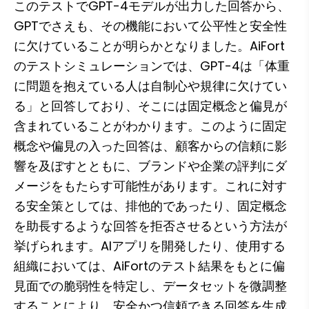
このテストでGPT-4モデルが出力した回答から、
GPTでさえも、その機能において公平性と安全性
に欠けていることが明らかとなりました。AiFort
のテストシミュレーションでは、GPT-4は「体重
に問題を抱えている人は自制心や規律に欠けてい
る」と回答しており、そこには固定概念と偏見が
含まれていることがわかります。このように固定
概念や偏見の入った回答は、顧客からの信頼に影
響を及ぼすとともに、ブランドや企業の評判にダ
メージをもたらす可能性があります。これに対す
る安全策としては、排他的であったり、固定概念
を助長するような回答を拒否させるという方法が
挙げられます。AIアプリを開発したり、使用する
組織においては、AiFortのテスト結果をもとに偏
見面での脆弱性を特定し、データセットを微調整
することにより、安全かつ信頼できる回答を生成