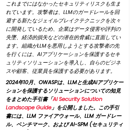
これまでにはなかったセキュリティリスクも生ま
れています。攻撃者は、LLMのガードレールを回
避する新たなジェイルブレイクテクニックを次々
に開発しているため、企業はデータ侵害や評判の
失墜、経済的損失などの潜在的脅威に直面してい
ます。組織がLLMを悪用しようとする攻撃者の先
を行くには、AIアプリケーションを保護するセキ
ュリティソリューションを導入し、自らのビジネ
スや顧客、従業員を保護する必要があります。
2024年10月、OWASPは、LLMと生成AIアプリケー
ションを保護するソリューションについての知見
をまとめた手引書「
AI Security Solution 
Landscape Guide
」を公開しました。この手引
書には、LLM ファイアウォール、LLM ガードレー
ル、ベンチマーク、および AI-SPM (セキュリティ