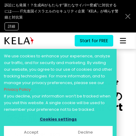
訴訟にも発展！？生成AIがもたらす“新たなサイバー脅威”に対抗する
には―― IT先進国イスラエルのセキュリティ企業「KELA」が鳴らす警
鐘と対抗策
詳細
Start for FREE
Skip
to
We use cookies to enhance your experience, analyze
content
our traffic, and for security and marketing. By visiting
our website, you agree to our use of cookies and other
tracking technologies. For more information, and to
OWASP大規模言語モデ
manage your privacy preferences, please see our
Privacy Policy
.
ル・アプリケーションの
If you decline, your information won’t be tracked when
you visit this website. A single cookie will be used to
リスクトップ10：AiFort
remember your preference not to be tracked.
で生成AIを保護
Cookies settings
Accept
Decline
By
KELA Cyber Team