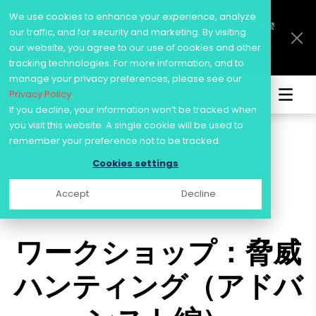
訴訟にも発展！？生成AIがもたらす“新たなサイバー脅威”に対抗する
We use cookies to enhance your experience, analyze
には―― IT先進国イスラエルのセキュリティ企業「KELA」が鳴らす警
our traffic, and for security and marketing. By visiting
鐘と対抗策
our website, you agree to our use of cookies and other
詳細
tracking technologies. For more information, and to
manage your privacy preferences, please see our
Privacy Policy
.
Start for FREE
Skip
If you decline, your information won’t be tracked when
to
WhatsApp
Twitter
Facebook
Share
you visit this website. A single cookie will be used to
content
remember your preference not to be tracked.
Cookies settings
Accept
Decline
ワークショップ：脅威
ハンティング（アドバ