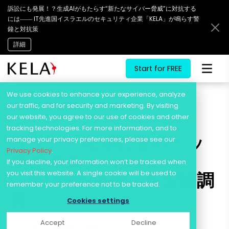
訴訟にも発展！？生成AIがもたらす“新たなサイバー脅威”に対抗する
には―― IT先進国イスラエルのセキュリティ企業「KELA」が鳴らす警
鐘と対抗策
詳細
Start for FREE
Skip
to
We use cookies to enhance your experience, analyze
content
our traffic, and for security and marketing. By visiting
our website, you agree to our use of cookies and other
tracking technologies. For more information, and to
サイバー犯罪社会のトッ
manage your privacy preferences, please see our
Privacy Policy
.
プアクター
If you decline, your information won’t be tracked when
you visit this website. A single cookie will be used to
「IntelBroker」を深堀調
remember your preference not to be tracked.
査
Cookies settings
Accept
Decline
By
KELA Cyber Team